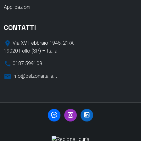
Applicazioni
CONTATTI
place
Via XV Febbraio 1945, 21/A
19020 Follo (SP) – Italia
call
0187 599109​
email
info@belzonaitalia.it