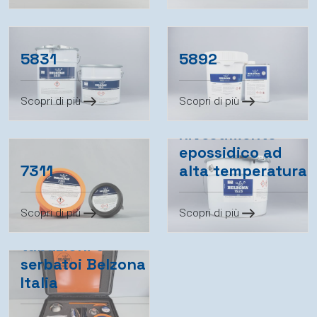
5831
5892
Scopri di più
Scopri di più
Belzona 1523
Rivestimento
epossidico ad
7311
alta temperatura
Kit di riparazione
Scopri di più
Scopri di più
d'emergenza
tubazioni e
serbatoi Belzona
Italia