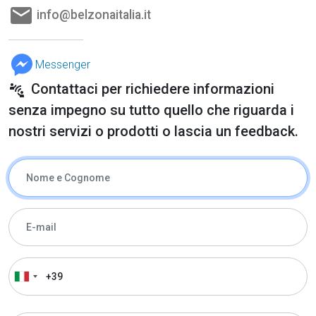
email
info@belzonaitalia.it
Messenger
Contattaci per richiedere informazioni
connect_without_contact
senza impegno su tutto quello che riguarda i
nostri servizi o prodotti o lascia un feedback.
Nome & Cognome
E-Mail
Telefono