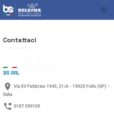
Salta al contenuto principale
Contattaci
BS SRL
place
Via XV Febbraio 1945, 21/A - 19020 Follo (SP) –
Italia
phone_forwarded
0187 599109​