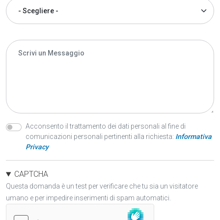
Oggetto
Oggetto
Messagio
Accetto la Privacy
(GDPR)
Acconsento il trattamento dei dati personali al fine di
comunicazioni personali pertinenti alla richiesta:
Informativa
Privacy
CAPTCHA
Questa domanda è un test per verificare che tu sia un visitatore
umano e per impedire inserimenti di spam automatici.