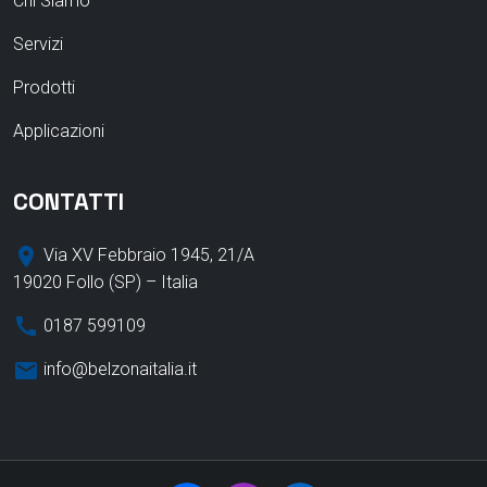
Chi Siamo
Servizi
Prodotti
Applicazioni
CONTATTI
place
Via XV Febbraio 1945, 21/A
19020 Follo (SP) – Italia
call
0187 599109​
email
info@belzonaitalia.it