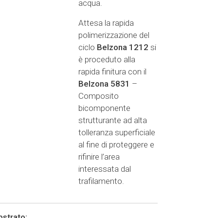
acqua.
Attesa la rapida
polimerizzazione del
ciclo
Belzona 1212
si
è proceduto alla
rapida finitura con il
Belzona 5831
–
Composito
bicomponente
strutturante ad alta
tolleranza superficiale
al fine di proteggere e
rifinire l’area
interessata dal
trafilamento.
strato: