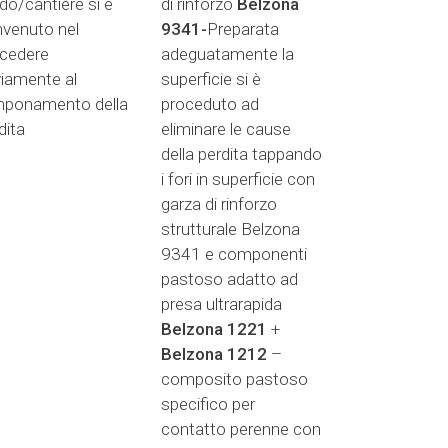
do/cantiere si è
di rinforzo
Belzona
venuto nel
9341-
Preparata
cedere
adeguatamente la
iamente al
superficie si è
mponamento della
proceduto ad
dita
eliminare le cause
della perdita tappando
i fori in superficie con
garza di rinforzo
strutturale
Belzona
9341 e componenti
pastoso adatto ad
presa ultrarapida
Belzona
1221
+
Belzona
1212
–
composito pastoso
specifico per
contatto perenne con