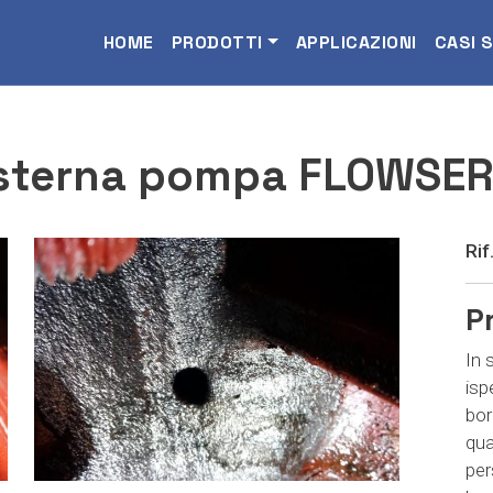
Salta al contenuto principale
Navigazione principale
HOME
PRODOTTI
APPLICAZIONI
CASI 
 esterna pompa FLOWSE
Rif
P
In 
isp
bor
qua
per