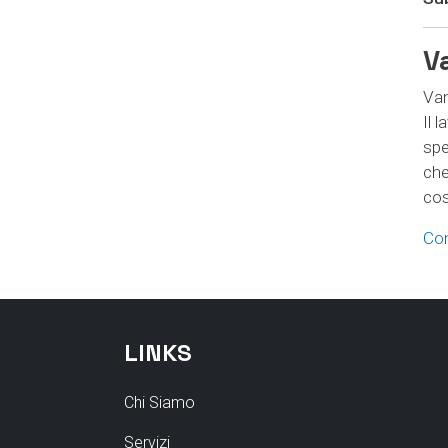
V
Van
Il 
spe
che
cos
Con
LINKS
Chi Siamo
Servizi