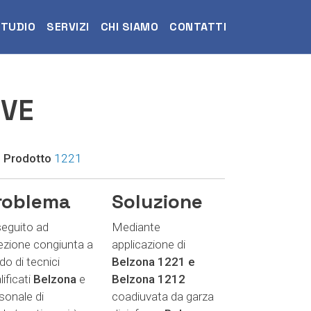
STUDIO
SERVIZI
CHI SIAMO
CONTATTI
RVE
. Prodotto
1221
roblema
Soluzione
seguito ad
M
ediante
ezione congiunta a
applicazione di
do di tecnici
Belzona
1221 e
lificati
Belzona
e
Belzona
1212
sonale di
coadiuvata da garza