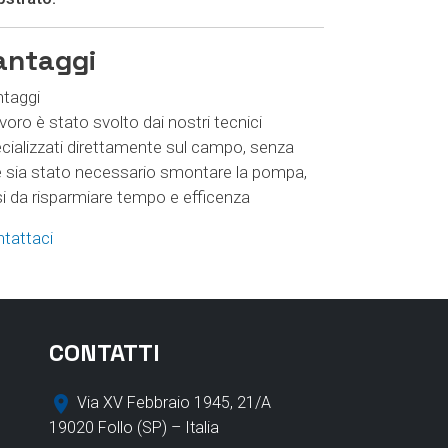
antaggi
taggi
lavoro è stato svolto dai nostri tecnici
cializzati direttamente sul campo, senza
 sia stato necessario smontare la pompa,
i da risparmiare tempo e efficenza
tattaci
CONTATTI
place
Via XV Febbraio 1945, 21/A
19020 Follo (SP) – Italia