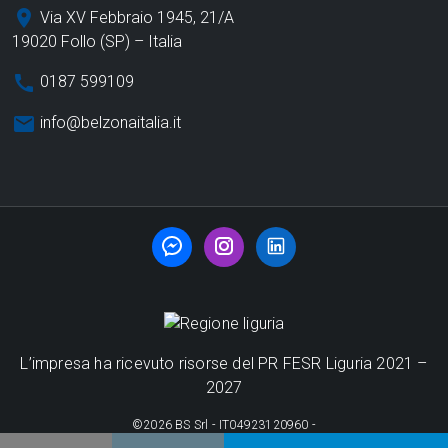
place
Via XV Febbraio 1945, 21/A
19020 Follo (SP) – Italia
call
0187 599109​
email
info@belzonaitalia.it
L’impresa ha ricevuto risorse del PR FESR Liguria 2021 –
2027
©2026 BS Srl - IT04923120960​ -
Privacy Policy
-
Politica Qualità e Ambiente
-
Contattaci
-
Sitemap
-